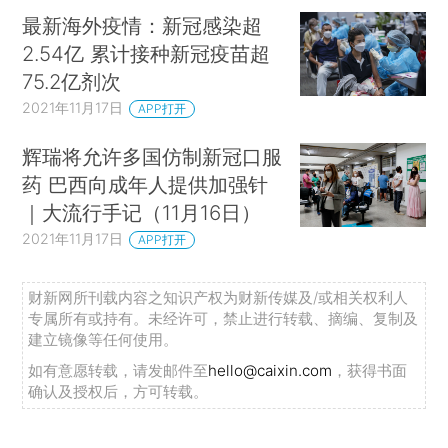
最新海外疫情：新冠感染超
2.54亿 累计接种新冠疫苗超
75.2亿剂次
2021年11月17日
APP打开
辉瑞将允许多国仿制新冠口服
药 巴西向成年人提供加强针
｜大流行手记（11月16日）
2021年11月17日
APP打开
财新网所刊载内容之知识产权为财新传媒及/或相关权利人
专属所有或持有。未经许可，禁止进行转载、摘编、复制及
建立镜像等任何使用。
如有意愿转载，请发邮件至
hello@caixin.com
，获得书面
确认及授权后，方可转载。