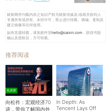
财新网所刊载内容之知识产权为财新传媒及/或相关权利人
专属所有或持有。未经许可，禁止进行转载、摘编、复制及
建立镜像等任何使用。
如有意愿转载，请发邮件至
hello@caixin.com
，获得书面
确认及授权后，方可转载。
推荐阅读
私房课
In Depth: As
向松祚：宏观经济70
Tencent Lays Off
讲，带你了解国内外