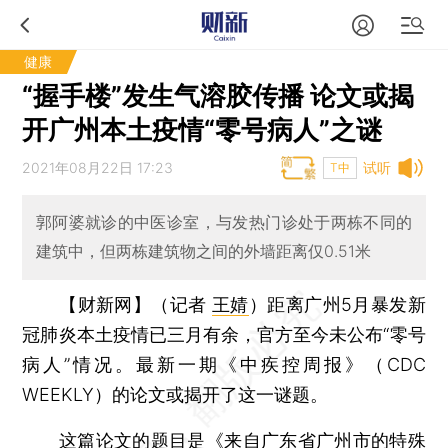
健康
“握手楼”发生气溶胶传播 论文或揭
开广州本土疫情“零号病人”之谜
2021年08月22日 17:23
试听
T中
郭阿婆就诊的中医诊室，与发热门诊处于两栋不同的
建筑中，但两栋建筑物之间的外墙距离仅0.51米
【财新网】（记者
王婧
）
距离广州5月暴发新
冠肺炎本土疫情已三月有余，官方至今未公布“零号
病人”情况。最新一期《中疾控周报》（CDC
WEEKLY）的论文或揭开了这一谜题。
这篇论文的题目是《来自广东省广州市的特殊