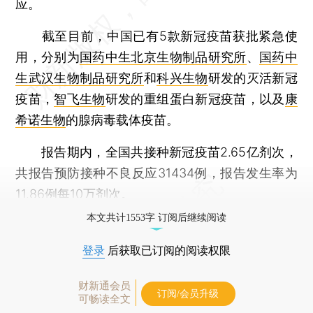
应。
截至目前，中国已有5款新冠疫苗获批紧急使
用，分别为
国药中生北京生物制品研究所
、
国药中
生武汉生物制品研究所
和
科兴生物
研发的灭活新冠
疫苗，
智飞生物
研发的重组蛋白新冠疫苗，以及
康
希诺生物
的腺病毒载体疫苗。
报告期内，全国共接种新冠疫苗2.65亿剂次，
共报告预防接种不良反应31434例，报告发生率为
11.86例每10万剂次。
本文共计1553字 订阅后继续阅读
登录
后获取已订阅的阅读权限
财新通会员
订阅/会员升级
可畅读全文