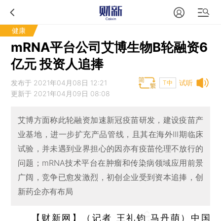
健康
mRNA平台公司艾博生物B轮融资6
亿元 投资人追捧
发布于 2021年04月08日 12:21
试听
T中
更新于 2021年04月09日 08:08
艾博方面称此轮融资加速新冠疫苗研发，建设疫苗产
业基地，进一步扩充产品管线，且其在海外III期临床
试验，并未遇到业界担心的因亦有疫苗伦理不放行的
问题；mRNA技术平台在肿瘤和传染病领域应用前景
广阔，竞争已愈发激烈，初创企业受到资本追捧，创
新药企亦有布局
【财新网】（记者 王礼钧 马丹萌）
中国