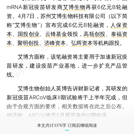
mRNA新冠疫苗研发商
艾博生物
再获6亿元B轮融
资。4月7日，苏州艾博生物科技有限公司（以下简
称“艾博生物”）宣布完成6亿元B轮融资，
人保资
本
、
国投创业
、
云锋基金
领投，
高瓴创投
、
泰福资
本
、
聚明创投
、
济峰资本
、
弘晖资本
等机构跟投。
艾博方面称，该笔融资将主要用于加速新冠疫
苗研发，建设疫苗产业基地，进一步扩充产品管
线。
艾博生物创始人英博告诉财新记者，其研发的
新冠疫苗ARCoV临床II期试验将于上半年完成，但
由于合规方面的要求，相关数据将在此之后公布。
他还称，ARCoV将于5月展开海外III期临床。
本文共计3376字 订阅后继续阅读