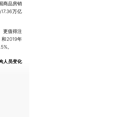
国商品房销
7.36万亿
。更值得注
和2019年
.5%。
构人员变化
动态