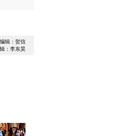
编辑：贺信
辑：李东昊