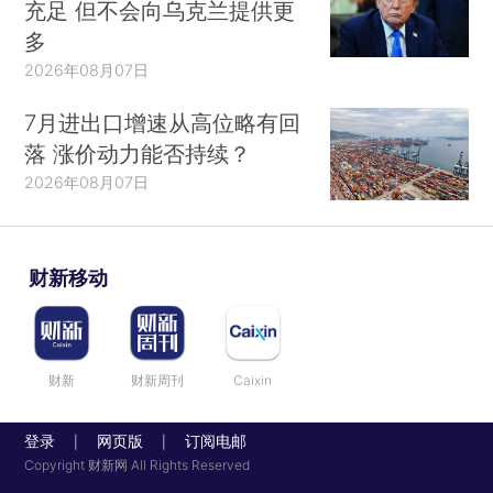
充足 但不会向乌克兰提供更
多
2026年08月07日
7月进出口增速从高位略有回
落 涨价动力能否持续？
2026年08月07日
财新移动
财新
财新周刊
Caixin
登录
网页版
订阅电邮
|
|
Copyright 财新网 All Rights Reserved