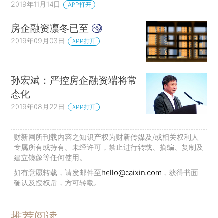
2019年11月14日
APP打开
房企融资凛冬已至
2019年09月03日
APP打开
孙宏斌：严控房企融资端将常
态化
2019年08月22日
APP打开
财新网所刊载内容之知识产权为财新传媒及/或相关权利人
专属所有或持有。未经许可，禁止进行转载、摘编、复制及
建立镜像等任何使用。
如有意愿转载，请发邮件至
hello@caixin.com
，获得书面
确认及授权后，方可转载。
推荐阅读