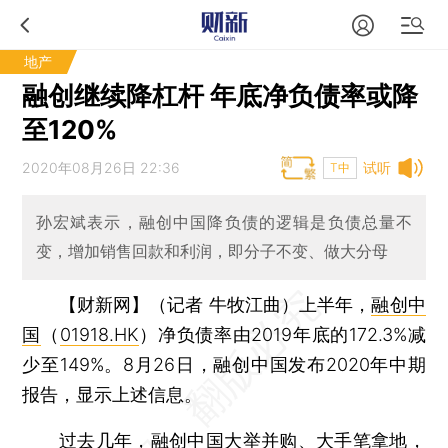
地产
融创继续降杠杆 年底净负债率或降
至120%
2020年08月26日 22:36
试听
T中
孙宏斌表示，融创中国降负债的逻辑是负债总量不
变，增加销售回款和利润，即分子不变、做大分母
【财新网】（记者 牛牧江曲）
上半年，
融创中
国
（
01918.HK
）净负债率由2019年底的172.3%减
少至149%。8月26日，融创中国发布2020年中期
报告，显示上述信息。
过去几年，融创中国大举并购、大手笔拿地，