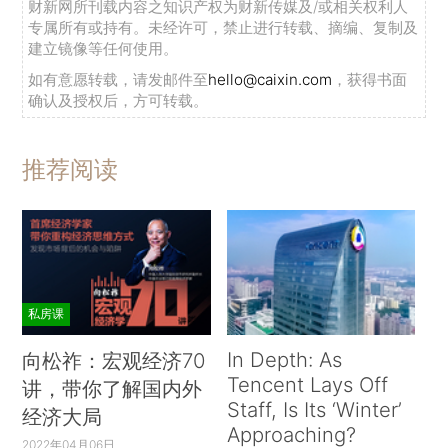
财新网所刊载内容之知识产权为财新传媒及/或相关权利人
专属所有或持有。未经许可，禁止进行转载、摘编、复制及
建立镜像等任何使用。
如有意愿转载，请发邮件至
hello@caixin.com
，获得书面
确认及授权后，方可转载。
推荐阅读
私房课
In Depth: As
向松祚：宏观经济70
Tencent Lays Off
讲，带你了解国内外
Staff, Is Its ‘Winter’
经济大局
Approaching?
2022年04月06日