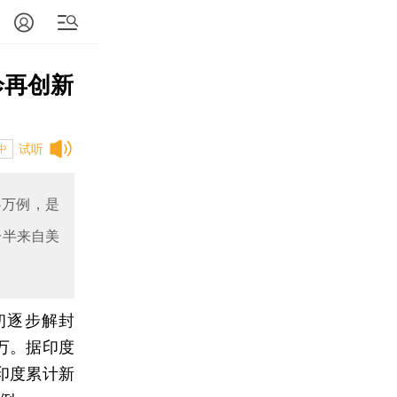
诊再创新
试听
中
5万例，是
一半来自美
初逐步解封
万。据印度
印度累计新