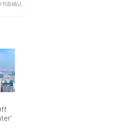
得书面确认
ff
nter’