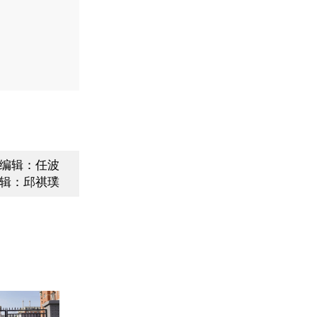
编辑：任波
辑：邱祺璞