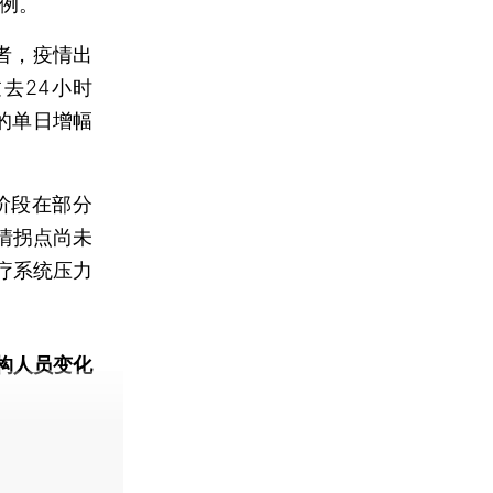
万例。
者，疫情出
去24小时
的单日增幅
阶段在部分
情拐点尚未
疗系统压力
构人员变化
动态