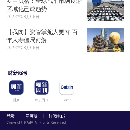
罗兰贝格：全球汽车市场逐渐
区域化已成趋势
2026年08月06日
【我闻】资管掌舵人更替 百
年人寿僵局何解
2026年08月06日
财新移动
财新
财新周刊
Caixin
登录
网页版
订阅电邮
|
|
Copyright 财新网 All Rights Reserved