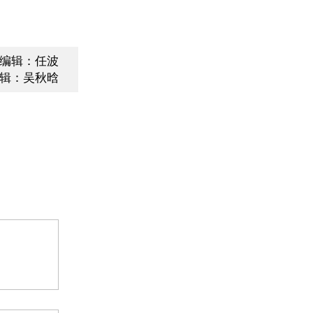
编辑：任波
辑：吴秋晗