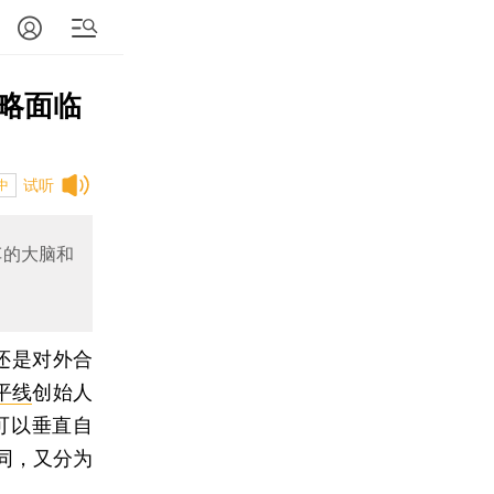
略面临
试听
中
车的大脑和
还是对外合
平线
创始人
可以垂直自
同，又分为