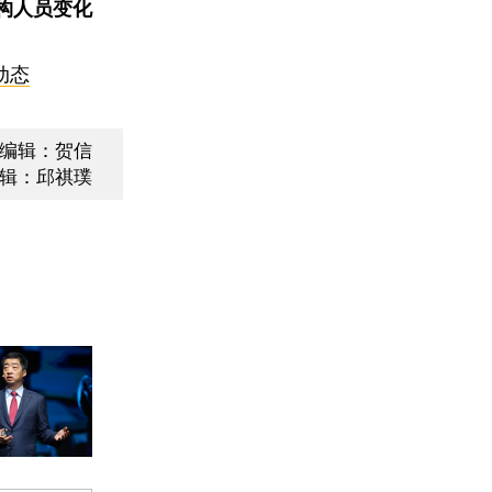
构人员变化
动态
编辑：贺信
辑：邱祺璞