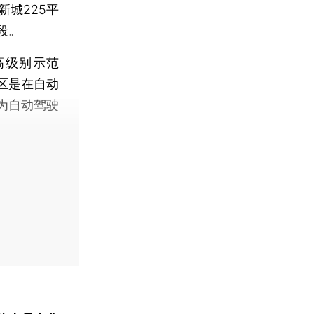
城225平
段。
高级别示范
区是在自动
为自动驾驶