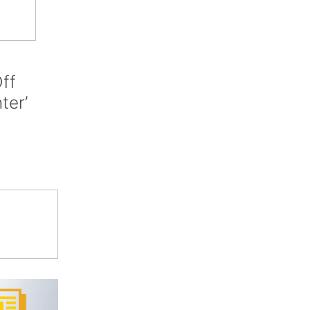
ff
nter’