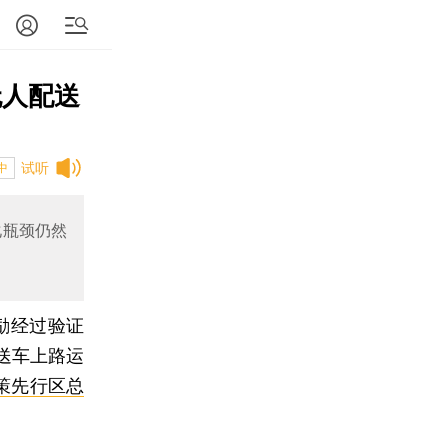
无人配送
试听
中
化瓶颈仍然
励经过验证
送车上路运
策先行区总