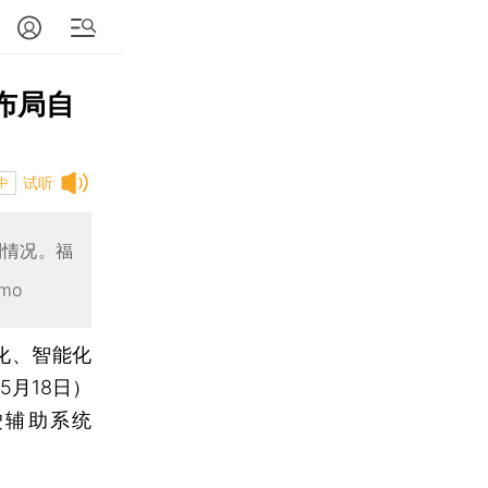
度布局自
试听
中
利情况。福
mo
化、智能化
5月18日）
驶辅助系统
。