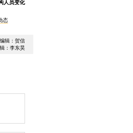
构人员变化
动态
编辑：贺信
辑：李东昊