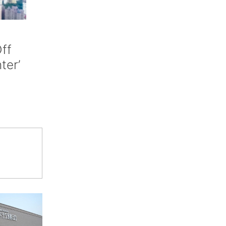
ff
nter’