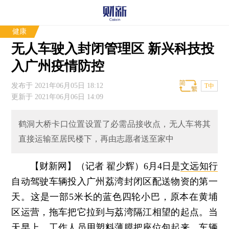
健康
无人车驶入封闭管理区 新兴科技投
入广州疫情防控
发布于 2021年06月05日 18:12
T中
更新于 2021年06月06日 14:09
鹤洞大桥卡口位置设置了必需品接收点，无人车将其
直接运输至居民楼下，再由志愿者送至家中
【财新网】（记者 翟少辉）
6月4日是
文远知行
自动驾驶车辆投入广州荔湾封闭区配送物资的第一
天。这是一部5米长的蓝色四轮小巴，原本在黄埔
区运营，拖车把它拉到与荔湾隔江相望的起点。当
天早上，工作人员用塑料薄膜把座位包起来，车辆