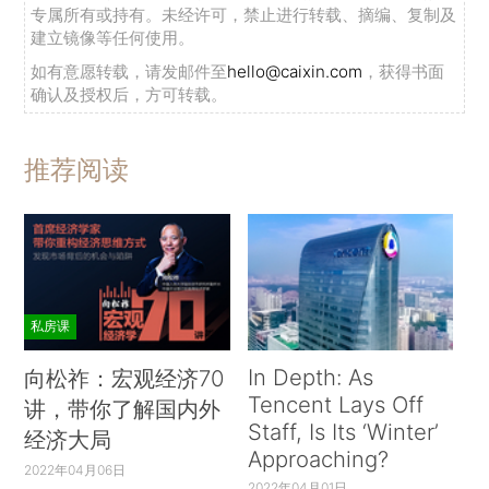
专属所有或持有。未经许可，禁止进行转载、摘编、复制及
建立镜像等任何使用。
如有意愿转载，请发邮件至
hello@caixin.com
，获得书面
确认及授权后，方可转载。
推荐阅读
私房课
In Depth: As
向松祚：宏观经济70
Tencent Lays Off
讲，带你了解国内外
Staff, Is Its ‘Winter’
经济大局
Approaching?
2022年04月06日
2022年04月01日