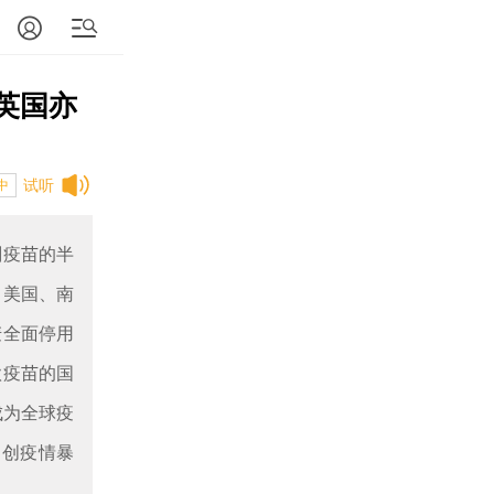
 英国亦
试听
中
剂疫苗的半
；美国、南
麦全面停用
款疫苗的国
成为全球疫
，创疫情暴