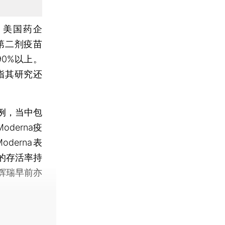
，美国药企
第二剂疫苗
0%以上。
指其研究还
例，当中包
derna疫
erna表
的存活率持
辉瑞早前亦