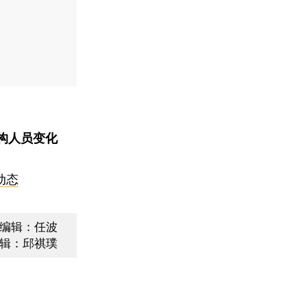
构人员变化
动态
编辑：任波
辑：邱祺璞