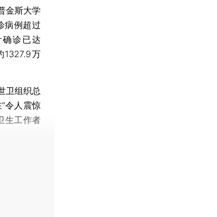
普金斯大学
诊病例超过
计确诊已达
327.9万
世卫组织总
“令人震惊
卫生工作者