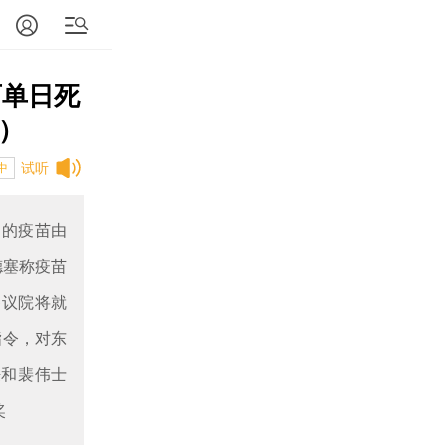
西单日死
日）
试听
中
%的疫苗由
德塞称疫苗
参议院将就
指令，对东
轶和裴伟士
奖