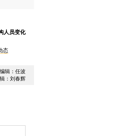
构人员变化
动态
编辑：任波
辑：刘春辉