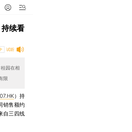
 持续看
试听
中
碧桂园在相
有限
07.HK
）持
同销售额约
绩来自三四线