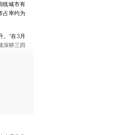
四线城市有
市占率约为
。”在3月
续深耕三四