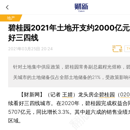
地产
碧桂园2021年土地开支约2000亿元
好三四线
2021年03月25日 20:24
T
针对土地集中供应政策，碧桂园常务副总裁程光煜称，
关城市的土地储备仅占全部土地储备的21%，受政策影响
【财新网】（记者
王婧
）
龙头房企
碧桂园
（
020
续看好三四线城市。在2020年，碧桂园完成权益合
5707亿元，同比增长3.3%。其中超六成的销售业
区域。