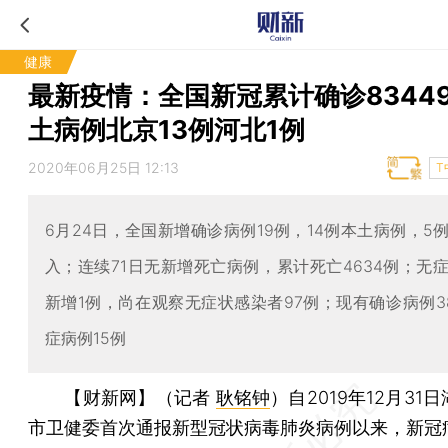
健康
最新疫情：全国新冠累计确诊83449
土病例北京13例河北1例
2020年06月25日 12:13
T
6月24日，全国新增确诊病例19例，14例本土病例，5
入；连续71日无新增死亡病例，累计死亡4634例；无
新增1例，尚在观察无症状感染者97例；现有确诊病例3
症病例15例
【财新网】（记者
耿铭钟
）
自2019年12月31
市卫健委首次通报新型冠状病毒肺炎病例以来，新冠