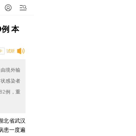
例 本
试听
中
例由境外输
症状感染者
82例，重
日湖北省武汉
病患一度遍