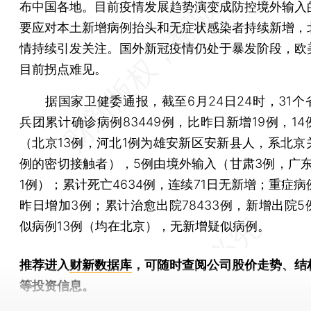
布中国各地。目前疫情发展趋势演变成防控境外输入
要应对本土新增病例抬头和无症状感染者持续新增，
情持续引发关注。国外新冠疫情仍处于暴发阶段，欧
目前拐点难见。
据国家卫健委通报，截至6月24日24时，31个
兵团累计确诊病例83449例，比昨日新增19例，1
（北京13例，河北1例为雄安新区安新县人，系北京
例的密切接触者），5例由境外输入（甘肃3例，广东
1例）；累计死亡4634例，连续71日无新增；重症病
昨日增加3例；累计治愈出院78433例，新增出院5
似病例13例（均在北京），无新增疑似病例。
推荐进入
财新数据库
，可随时查阅公司股价走势、结
等投资信息。
财新机器人产业指数(RII)已发布，
点击了解行业