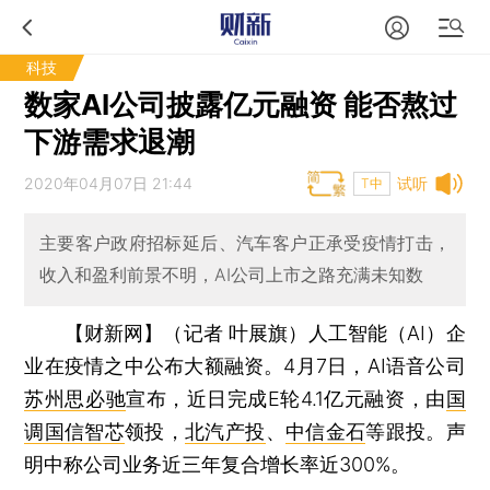
科技
数家AI公司披露亿元融资 能否熬过
下游需求退潮
2020年04月07日 21:44
试听
T中
主要客户政府招标延后、汽车客户正承受疫情打击，
收入和盈利前景不明，AI公司上市之路充满未知数
【财新网】（记者 叶展旗）
人工智能（AI）企
业在疫情之中公布大额融资。4月7日，AI语音公司
苏州思必驰
宣布，近日完成E轮4.1亿元融资，由
国
调国信智芯
领投，
北汽产投
、
中信金石
等跟投。声
明中称公司业务近三年复合增长率近300%。