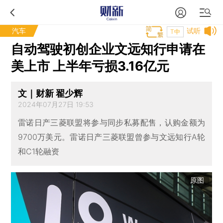
汽车
试听
T中
自动驾驶初创企业文远知行申请在
美上市 上半年亏损3.16亿元
文｜财新 翟少辉
2024年07月27日 19:53
雷诺日产三菱联盟将参与同步私募配售，认购金额为
9700万美元。雷诺日产三菱联盟曾参与文远知行A轮
和C1轮融资
原图