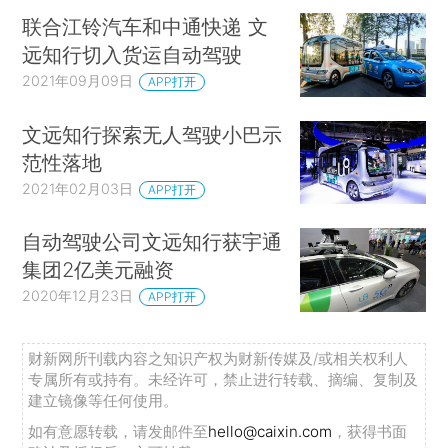
联合江铃汽车和中通快递 文
远知行切入货运自动驾驶
2021年09月09日
APP打开
文远知行探索无人驾驶小巴示
范性落地
2021年02月03日
APP打开
自动驾驶公司文远知行获宇通
集团2亿美元融资
2020年12月23日
APP打开
财新网所刊载内容之知识产权为财新传媒及/或相关权利人
专属所有或持有。未经许可，禁止进行转载、摘编、复制及
建立镜像等任何使用。
如有意愿转载，请发邮件至
hello@caixin.com
，获得书面