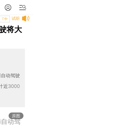
试听
T中
驶将大
别自动驾驶
近3000
原图
xi自动驾