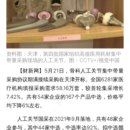
资料图：天津，第四批国家组织高值医用耗材集中
带量采购现场的人工关节。图：CCTV+/视觉中国
【财新网】
5月21日，骨科人工关节集中带量
采购协议期满接续采购在天津开标。全国6281家医
疗机构填报采购需求58.16万套，较首轮集采增长
7.42%。共有54家企业的167个产品中选，价格平
均下降6%左右。
人工关节国采在2021年9月落地，共有48家企
业参与，其中44家中选，中选率达92%。拟中选髋