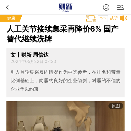
健康
试听
T中
人工关节接续集采再降价6% 国产
替代继续洗牌
文丨财新 周信达
2024年05月22日 07:30
引入首轮集采履约情况作为中选参考，在排名和带量
比例基础上，向履约良好的企业倾斜，对履约不佳的
企业予以约束
原图