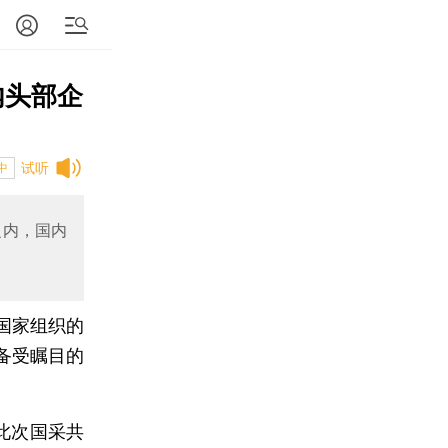
内头部企
试听
中
之内，国内
国家组织的
备受瞩目的
此次国采共