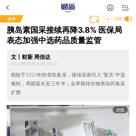
健康
试听
T中
胰岛素国采接续再降3.8% 医保局
表态加强中选药品质量监管
文丨财新 周信达
2024年04月24日 07:21
相较于2021年的首轮集采，接续采购引入“复活”中选
规则，周期延长至三年半；业界期待生物类似药集采
扩围
原图