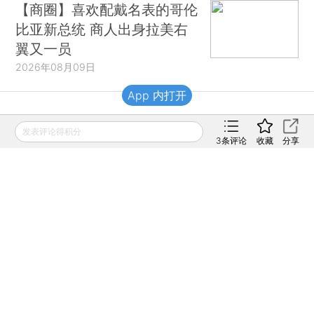
【商圈】喜欢配戴名表的哥伦
比亚新总统 商人出身拉美右
翼又一员
2026年08月09日
App 内打开
财新移动
发表评论得积分
3
条评论
收藏
分享
财新
财新周刊
Caixin
登录
网页版
订阅电邮
|
|
Copyright 财新网 All Rights Reserved