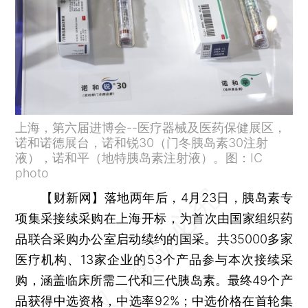
上海，第六届进博会--医疗器械及医药保健展区，
诺和诺德展台，诺和锐30（门冬胰岛素30注射
液），诺和平（地特胰岛素注射液）。图：IC
photo
【财新网】
落地两年后，4月23日，胰岛素专
项集采接续采购在上海开标，为首次由国家组织药
品联合采购办公室启动续约的国采。共35000多家
医疗机构、13家企业的53个产品参与本次接续采
购，涵盖临床所需二代和三代胰岛素。最终49个产
品获得中选资格，中选率92%；中选价格在首轮集