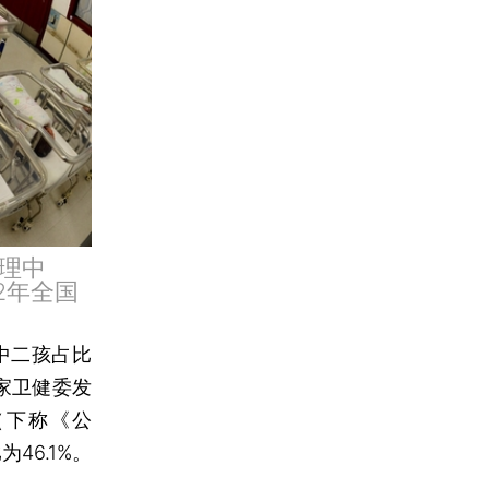
理中
2年全国
其中二孩占比
国家卫健委发
（下称《公
46.1%。