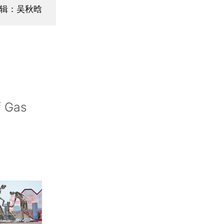
编辑：吴秋晗
f Gas