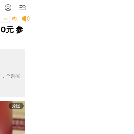
试听
T中
0元 参
态，个别省
原图