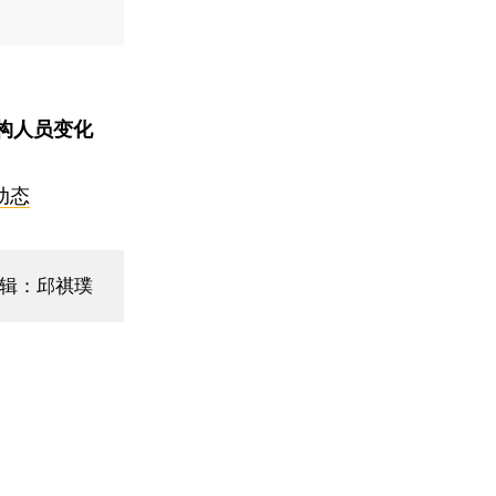
构人员变化
动态
编辑：邱祺璞