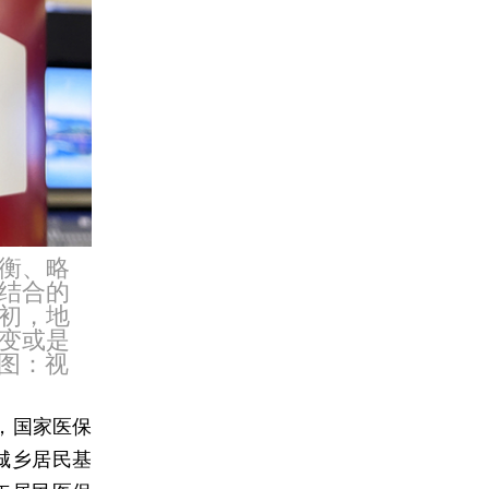
衡、略
结合的
初，地
变或是
图：视
，国家医保
城乡居民基