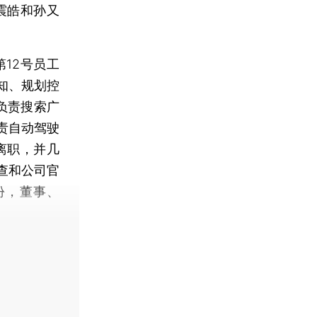
震皓和孙又
12号员工
知、规划控
，负责搜索广
责自动驾驶
离职，并几
查和公司官
份，董事、