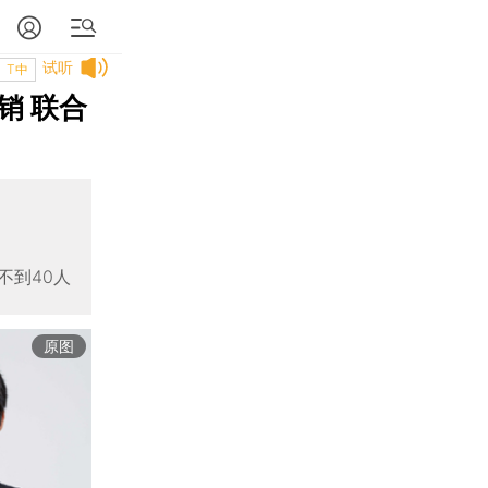
试听
T中
销 联合
不到40人
原图