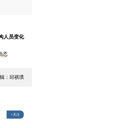
构人员变化
动态
编辑：邱祺璞
行
+关注