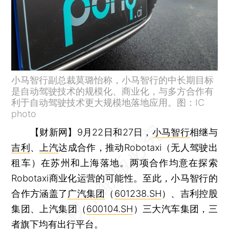
小马智行副总裁莫璐怡称，小马智行的中长期目标
是自动驾驶技术的规模化、商业化，与多方合作有
利于自动驾驶技术更大规模地落地应用。图：IC
photo
【财新网】
9月22日和27日，
小马智行
相继与
吉利
、
上汽
达成合作，推动Robotaxi（无人驾驶出
租车）在苏州和上海落地。两项合作均意在探索
Robotaxi商业化运营的可能性。至此，小马智行的
合作方涵盖了
广汽集团
（
601238.SH
）、吉利控股
集团、上汽集团（
600104.SH
）三大汽车集团，三
者旗下均有出行平台。