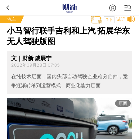
汽车
试听
T中
小马智行联手吉利和上汽 拓展华东
无人驾驶版图
文｜财新 戚展宁
2022年09月28日 07:05
在纯技术层面，国内头部自动驾驶企业难分伯仲，竞
争逐渐转移到运营模式、商业化能力层面
原图