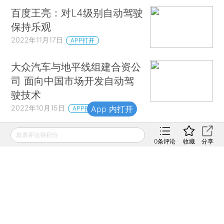
百度王亮：对L4级别自动驾驶
保持乐观
2022年11月17日
APP打开
大众汽车与地平线组建合资公
司 面向中国市场开发自动驾
驶技术
2022年10月15日
App 内打开
APP打开
发表评论得积分
财新网所刊载内容之知识产权为财新传媒及/或相关权利人
0
条评论
收藏
分享
专属所有或持有。未经许可，禁止进行转载、摘编、复制及
建立镜像等任何使用。
如有意愿转载，请发邮件至
hello@caixin.com
，获得书面
确认及授权后，方可转载。
免费订阅财新网主编精选版电邮