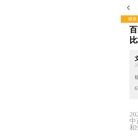
健康
百
比
2
6
2
中
和