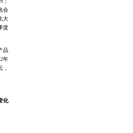
SH；
地会
比大
季度
产品
22年
元，
变化