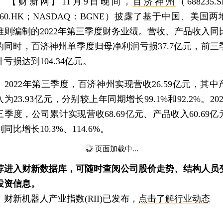
【财新网】
11月9日晚间，
百济神州
（688235.
6160.HK；NASDAQ：BGNE）披露了基于中国、美国两
准则编制的2022年第三季度财务业绩。营收、产品收入同
的同时，百济神州单季度归母净利润亏损37.7亿元，前三
计亏损达到104.34亿元。
022年第三季度，百济神州实现营收26.59亿元，其中
为23.93亿元，分别较上年同期增长99.1%和92.2%。20
三季度，公司累计实现营收68.69亿元、产品收入60.69亿
同比增长10.3%、114.6%。
页面加载中...
荐进入
财新数据库
，可随时查阅公司股价走势、结构人员
投资信息。
新机器人产业指数(RII)已发布，
点击了解行业动态