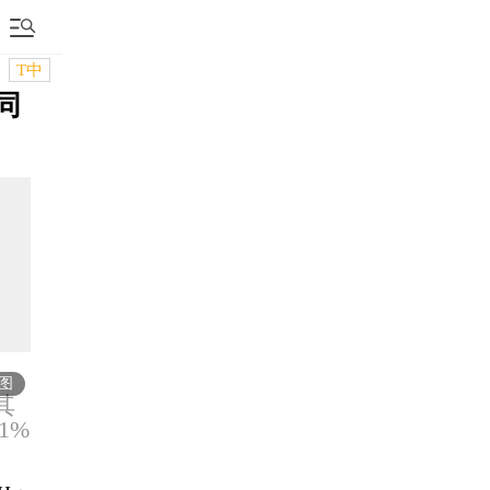
T中
同
、
图
其
1%