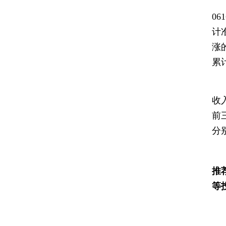
0
计
涨
累
2
收入
前
分别
推
等
财