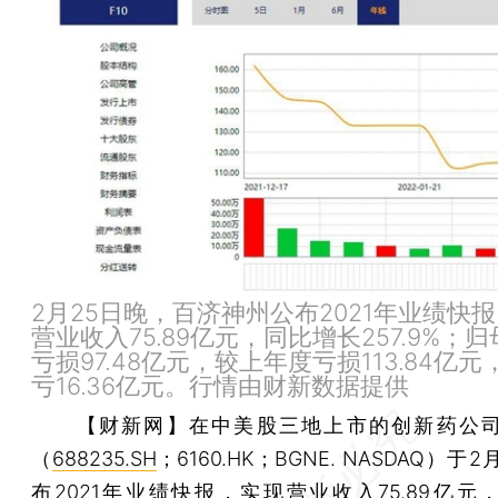
2月25日晚，百济神州公布2021年业绩快
营业收入75.89亿元，同比增长257.9%；
亏损97.48亿元，较上年度亏损113.84亿
亏16.36亿元。行情由财新数据提供
【财新网】
在中美股三地上市的创新药公
（
688235.SH
；6160.HK；BGNE. NASDAQ）于
布2021年业绩快报，实现营业收入75.89亿元