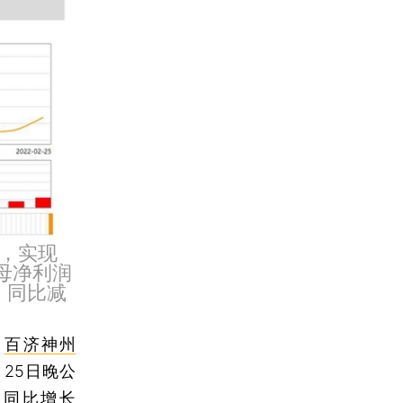
报，实现
归母净利润
元，同比减
司
百济神州
2月25日晚公
，同比增长