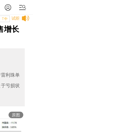
试听
T中
售增长
替雷利珠单
处于亏损状
原图