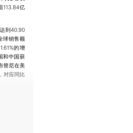
13.84亿
到40.90
全球销售额
.61%的增
美国和中国获
泽布替尼在美
元，对应同比