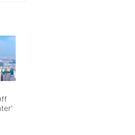
ff
nter’