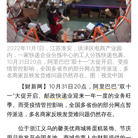
2022年11月1日，江苏淮安，洪泽区电商产业园
内，一家快递企业分拣中心的工人分拣快递包裹。
10月31日20点，阿里巴巴“双十一”大促开启。受疫
情管控影响，全国多省市的部分网点暂停派送，多
名商家反映发货难问题仍然存在。图：视觉中国
【财新网】
10月31日20点，
阿里巴巴
“双十
一”大促开启、
邮政快递
业迎来一年一度的业务旺
季。而受疫情管控影响，全国多省份的部分网点暂
停派送，多名商家反映发货难问题仍然存在。
位于浙江义乌的馨美优商城将蛋糕装饰、节庆
用品批发至全国各地，商城负责人向财新提供的一