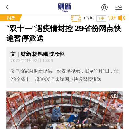
消费
English
试听
T中
“双十一”遇疫情封控 29省份网点快
递暂停派送
文｜财新 杨锦曦 沈欣悦
2022年11月02日 10:08
义乌商家向财新提供一份表格显示，截至11月1日，涉
29个省市、超3000个末端网点快递暂停派送
原图