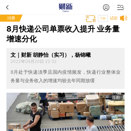
消费
试听
T中
8月快递公司单票收入提升 业务量
增速分化
文｜财新 胡静怡（实习），杨锦曦
2022年09月20日 22:32
8月处于快递淡季且国内疫情频发，快递行业整体业
务量与业务收入的增速均较去年同期放缓
原图