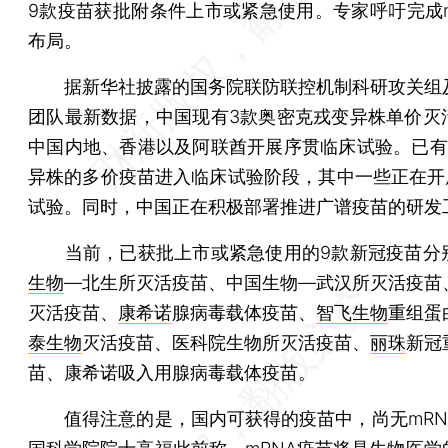
9款疫苗获批附条件上市或紧急使用。专家呼吁完成m
布局。
据新华社披露的国务院联防联控机制科研攻关组
团队最新数据，中国现有3款奥密克戎变异株单价灭
中国内地、香港以及阿联酋开展序贯临床试验。已有
异株的多价疫苗进入临床试验阶段，其中一些正在开
试验。同时，中国正在积极部署推进广谱疫苗的研发
当前，已获批上市或紧急使用的9款新冠疫苗分
生物
—北生所灭活疫苗、中国生物—武汉所灭活疫苗
灭活疫苗、
康希诺
腺病毒载体疫苗、
智飞生物
重组蛋
泰生物
灭活疫苗、医科院生物所灭活疫苗、
丽珠
新冠
苗、康希诺吸入用腺病毒载体疫苗。
值得注意的是，国内可获得的疫苗中，尚无mRN