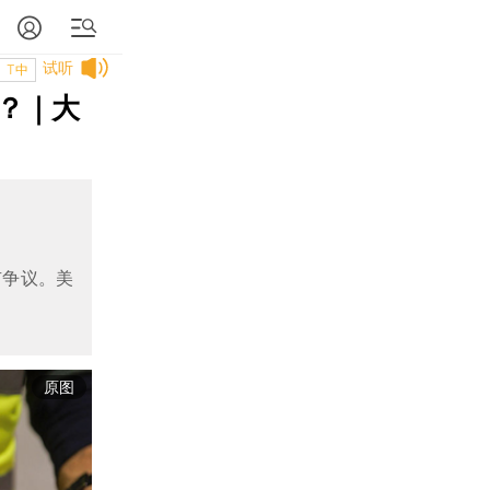
试听
T中
？｜大
有争议。美
原图