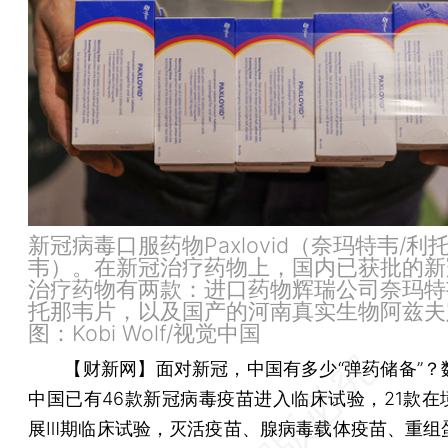
新冠病毒口服药物Paxlovid（奈玛特韦/利
韦）。在新冠治疗药物上，国内已获批的新
治疗药物有两款：进口药物辉瑞公司奈玛特
托那韦片，以及国产的河南真实生物阿兹夫
图：Kobi Wolf/视觉中国
【财新网】
面对新冠，中国有多少“弹药储备”？
中国已有46款新冠病毒疫苗进入临床试验，21款在
展Ⅲ期临床试验，灭活疫苗、腺病毒载体疫苗、重组