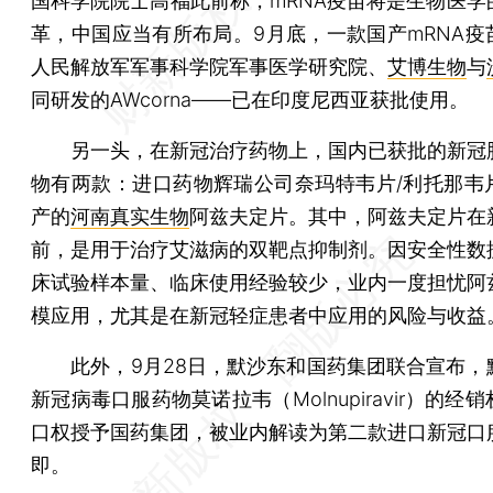
国科学院院士高福此前称，mRNA疫苗将是生物医学
革，中国应当有所布局。9月底，一款国产mRNA疫
人民解放军军事科学院军事医学研究院、
艾博生物
与
同研发的AWcorna——已在印度尼西亚获批使用。
另一头，在新冠治疗药物上，国内已获批的新冠
物有两款：进口药物辉瑞公司奈玛特韦片/利托那韦
产的
河南真实生物
阿兹夫定片。其中，阿兹夫定片在
前，是用于治疗艾滋病的双靶点抑制剂。因安全性数
床试验样本量、临床使用经验较少，业内一度担忧阿
模应用，尤其是在新冠轻症患者中应用的风险与收益
此外，9月28日，默沙东和国药集团联合宣布，
新冠病毒口服药物莫诺拉韦（Molnupiravir）的经
口权授予国药集团，被业内解读为第二款进口新冠口
即。