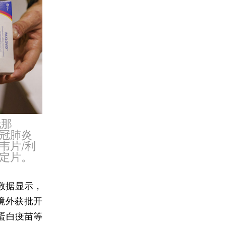
托那
冠肺炎
韦片/利
定片。
数据显示，
境外获批开
蛋白疫苗等