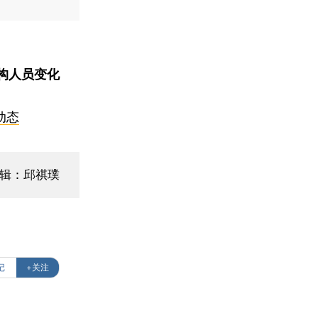
构人员变化
动态
编辑：邱祺璞
记
+关注