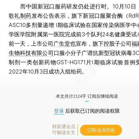
而中国新冠口服药研发仍处进行时。10月10日
歌礼制药
发布公告表示，旗下新冠口服聚合酶（RdR
ASC10多剂量递增 I期临床试验在国家传染病医学
学医学院附属第一医院完成前3个队列24名健康受试
前一天，上市公司
广生堂
也宣布，旗下控股子公司
福
生物科技有限公司
口服小分子广谱抗新型冠状病毒3C
制剂一类创新药物GST-HG171片Ⅰ期临床试验首
2022年10月3日成功入组给药。
本文共计2124字 订阅后继续阅读
登录
后获取已订阅的阅读权限
财新通会员
订阅/会员升级
可畅读全文