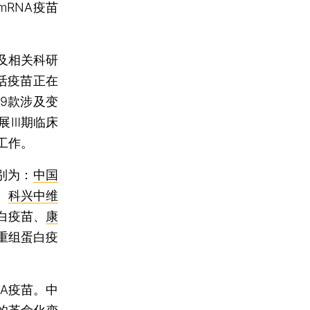
RNA疫苗
及相关科研
活疫苗正在
9款涉及变
展Ⅲ期临床
工作。
别为：
中国
、
科兴中维
白疫苗、
康
重组蛋白疫
A疫苗。中