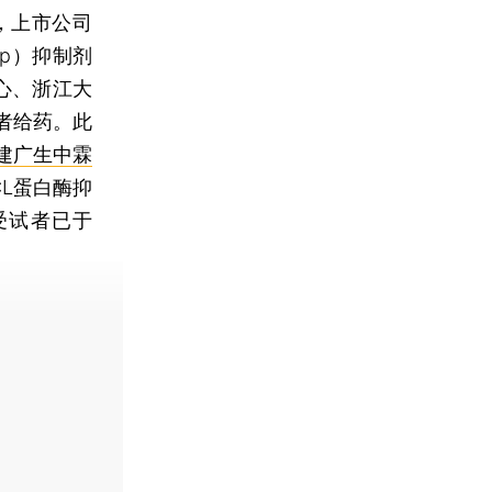
，上市公司
p）抑制剂
中心、浙江大
者给药。此
建广生中霖
L蛋白酶抑
例受试者已于