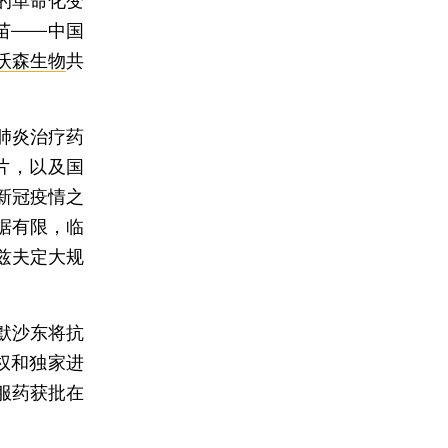
的革命化变
苗——中国
沃森生物
共
肺炎治疗药
片，以及国
新冠疫情之
据有限，临
兹夫定大规
。
默沙东将抗
销权和独家进
服药获批在