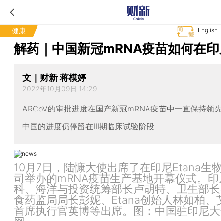
健康
English
解药｜中国新冠mRNA疫苗如何在印
文｜财新 蒋模婷
2022年10月09日 14:29
ARCoV的审批进度在国产新冠mRNA疫苗中一直保持领
中国的进度仍停留在III期临床试验阶段
10月7日，陆慷大使出席了在印尼Etana生
司举办的mRNA疫苗生产基地开幕仪式。印
科、海洋与投资统筹部长卢胡特、卫生部长
食药监局局长彭妮、Etana创始人林如柏、
首席执行官英博等出席。图：中国驻印尼大