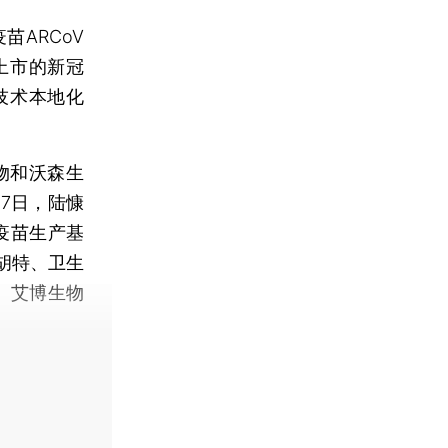
苗ARCoV
上市的新冠
技术本地化
物和沃森生
7日，陆慷
A疫苗生产基
胡特、卫生
、艾博生物