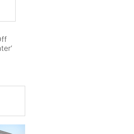
ff
nter’