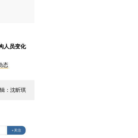
构人员变化
动态
编辑：沈昕琪
+关注