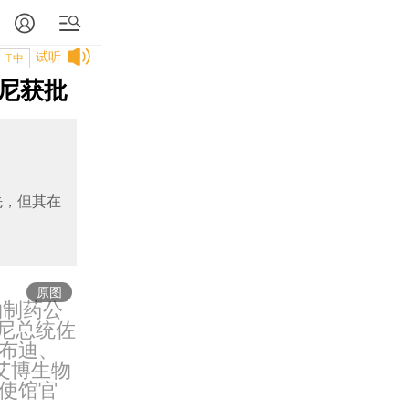
试听
T中
尼获批
先，但其在
原图
物制药公
尼总统佐
布迪、
艾博生物
使馆官