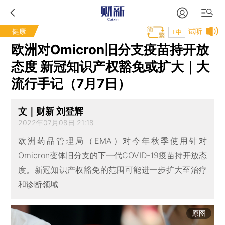
健康
试听
T中
欧洲对Omicron旧分支疫苗持开放
态度 新冠知识产权豁免或扩大｜大
流行手记（7月7日）
文｜财新 刘登辉
2022年07月08日 21:18
欧洲药品管理局（EMA）对今年秋季使用针对
Omicron变体旧分支的下一代COVID-19疫苗持开放态
度。新冠知识产权豁免的范围可能进一步扩大至治疗
和诊断领域
原图