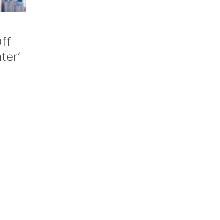
ff
nter’