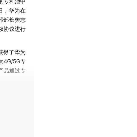
的专利池中
日，华为在
部部长樊志
权协议进行
。
获得了华为
4G/5G专
产品通过专