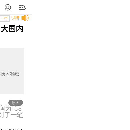
试听
T中
加大国内
将技术秘密
原图
为168
到了一笔