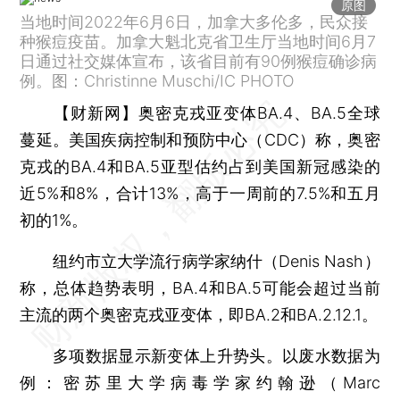
原图
当地时间2022年6月6日，加拿大多伦多，民众接
种猴痘疫苗。加拿大魁北克省卫生厅当地时间6月7
日通过社交媒体宣布，该省目前有90例猴痘确诊病
例。图：Christinne Muschi/IC PHOTO
【财新网】
奥密克戎亚变体BA.4、BA.5全球
蔓延。美国疾病控制和预防中心（CDC）称，奥密
克戎的BA.4和BA.5亚型估约占到美国新冠感染的
近5%和8%，合计13%，高于一周前的7.5%和五月
初的1%。
纽约市立大学流行病学家纳什（Denis Nash）
称，总体趋势表明，BA.4和BA.5可能会超过当前
主流的两个奥密克戎亚变体，即BA.2和BA.2.12.1。
多项数据显示新变体上升势头。以废水数据为
例：密苏里大学病毒学家约翰逊（Marc