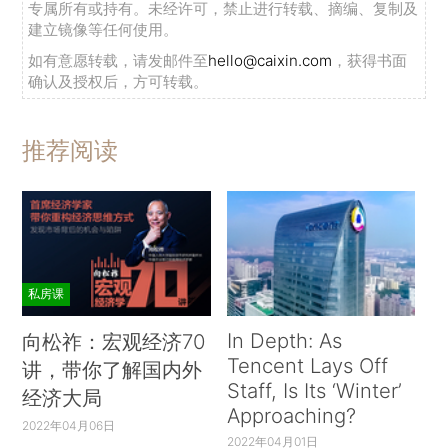
专属所有或持有。未经许可，禁止进行转载、摘编、复制及
建立镜像等任何使用。
如有意愿转载，请发邮件至
hello@caixin.com
，获得书面
确认及授权后，方可转载。
推荐阅读
私房课
In Depth: As
向松祚：宏观经济70
Tencent Lays Off
讲，带你了解国内外
Staff, Is Its ‘Winter’
经济大局
Approaching?
2022年04月06日
2022年04月01日