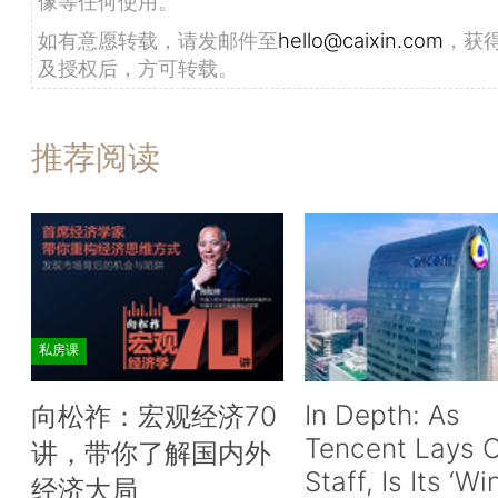
像等任何使用。
如有意愿转载，请发邮件至
hello@caixin.com
，获
及授权后，方可转载。
推荐阅读
私房课
In Depth: As
向松祚：宏观经济70
Tencent Lays O
讲，带你了解国内外
Staff, Is Its ‘Wi
经济大局