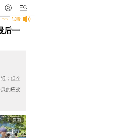
试听
T中
最后一
畅通；但企
进展的应变
原图