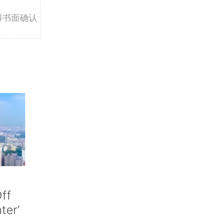
得书面确认
ff
nter’