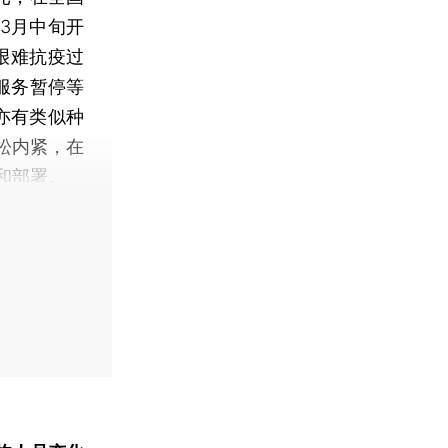
3月中旬开
艰难抗疫过
服务暂停等
亦有类似种
松内紧，在
和部署。