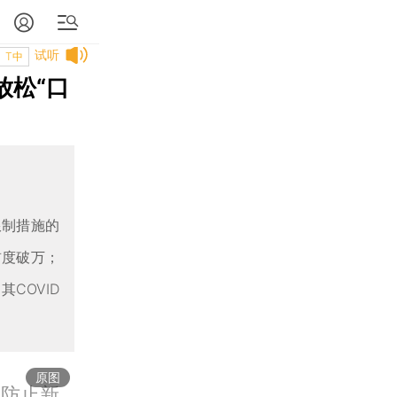
试听
T中
放松“口
限制措施的
首度破万；
COVID
原图
罩防止新