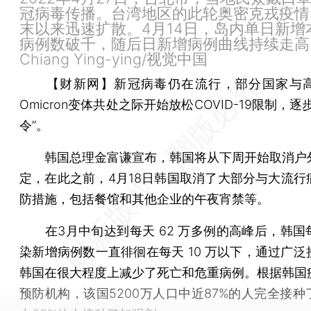
冠病毒传播。台湾地区的此轮奥密克戎疫情
末以来迅速扩散。4月14日，岛内单日新增
病例数破千，随后日新增病例曲线持续走高
Chiang Ying-ying/视觉中国
【财新网】
新冠病毒仍在流行，部分国家与
Omicron变体共处之际开始放松COVID-19限制，逐
令”。
韩国总理金富谦宣布，韩国将从下周开始取消户
定，在此之前，4月18日韩国取消了大部分与大流行
防措施，包括餐馆和其他企业的午夜宵禁等。
在3月中旬达到每天 62 万多例的高峰后，韩国
染新增病例数一直徘徊在每天 10 万以下，通过广泛
韩国在很大程度上减少了死亡和危重病例。根据韩国
预防机构，该国5200万人口中近87%的人完全接种