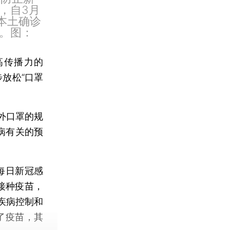
，自3月
本土确诊
。图：
高传播力的
步放松“口罩
外口罩的规
病有关的预
每日新冠感
接种疫苗，
疾病控制和
了疫苗，其