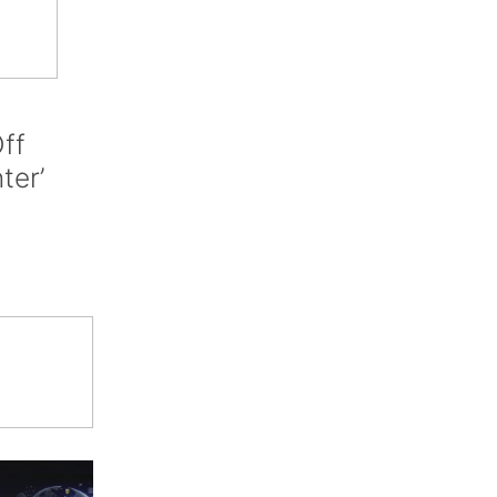
ff
nter’