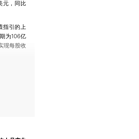
亿美元，同比
绩指引的上
为106亿
实现每股收