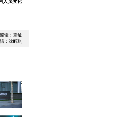
构人员变化
编辑：覃敏
辑：沈昕琪