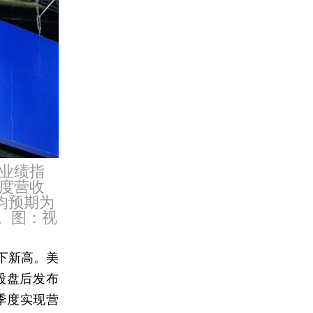
业绩指
度营收
均预期为
元。图：视
下新高。美
美股盘后发布
季度实现营