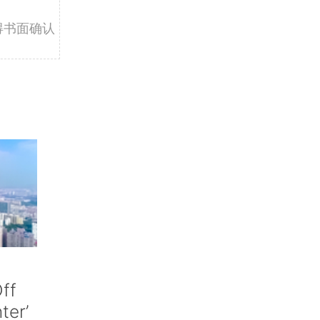
得书面确认
ff
nter’