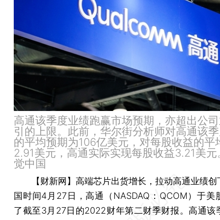
高通该季度业绩跑赢市场预期，亦超出公司
引的上限。此前，华尔街分析师对高通该季
的平均预期为106亿美元，对每股收益的平
2.91美元，高通实际实现每股收益3.21美
觉中国
【财新网】
高端芯片出货增长，拉动高通业绩创
国时间4月27日，高通（NASDAQ：QCOM）于
了截至3月27日的2022财年第二财季财报。高通该