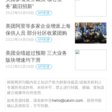
务“裁旧招新”
2022年04月09日
APP打开
美团阿里等多家企业增派上海
保供人员 部分社区收紧团购
2022年04月09日
APP打开
美团业绩超过预期 三大业务
版块增速均下滑
2022年03月26日
APP打开
财新网所刊载内容之知识产权为财新传媒及/或相关权利人
专属所有或持有。未经许可，禁止进行转载、摘编、复制及
建立镜像等任何使用。
如有意愿转载，请发邮件至
hello@caixin.com
，获得书面
确认及授权后，方可转载。