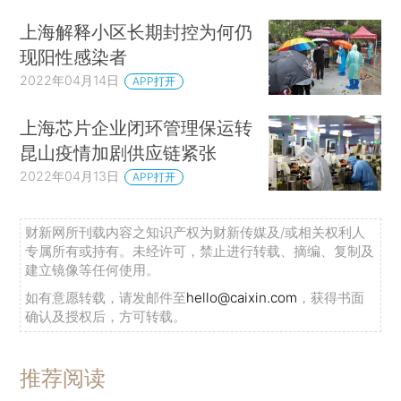
上海解释小区长期封控为何仍
现阳性感染者
2022年04月14日
APP打开
上海芯片企业闭环管理保运转
昆山疫情加剧供应链紧张
2022年04月13日
APP打开
财新网所刊载内容之知识产权为财新传媒及/或相关权利人
专属所有或持有。未经许可，禁止进行转载、摘编、复制及
建立镜像等任何使用。
如有意愿转载，请发邮件至
hello@caixin.com
，获得书面
确认及授权后，方可转载。
推荐阅读