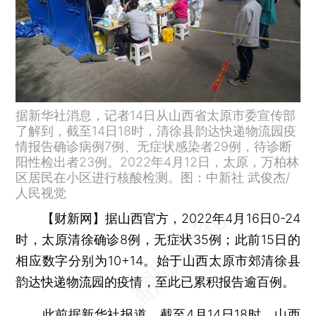
据新华社消息，记者14日从山西省太原市委宣传部
了解到，截至14日18时，清徐县韵达快递物流园疫
情报告确诊病例7例、无症状感染者29例，待诊断
阳性检出者23例。2022年4月12日，太原，万柏林
区居民在小区进行核酸检测。图：中新社 武俊杰/
人民视觉
【财新网】
据山西官方，2022年4月16日0-24
时，太原清徐确诊8例，无症状35例；此前15日的
相应数字分别为10+14。始于山西太原市郊清徐县
韵达快递物流园的疫情，至此已累积报告逾百例。
此前据新华社报道，截至4月14日18时，山西