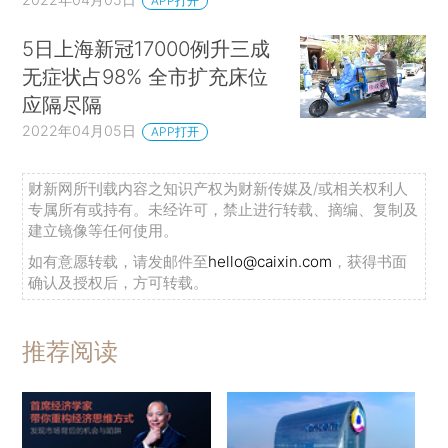
APP打开
5日上海新冠17000例升三成
无症状占98% 全市扩充床位
应隔尽隔
2022年04月05日
APP打开
财新网所刊载内容之知识产权为财新传媒及/或相关权利人
专属所有或持有。未经许可，禁止进行转载、摘编、复制及
建立镜像等任何使用。
如有意愿转载，请发邮件至
hello@caixin.com
，获得书面
确认及授权后，方可转载。
推荐阅读