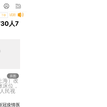
试听
T中
30人7
8
原图
上海）改
张床位，
人民视
新冠疫情医