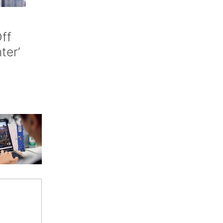
ff
nter’